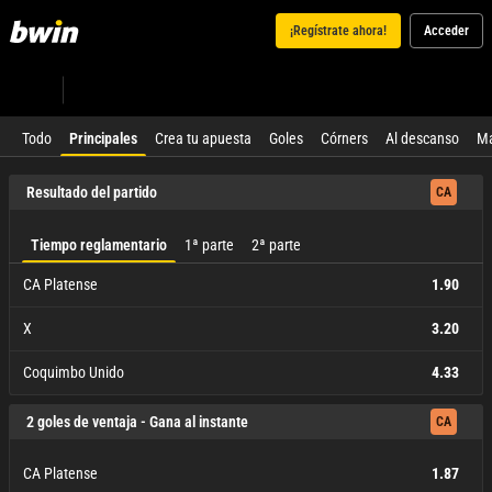
¡Regístrate ahora!
Acceder
Todo
Principales
Crea tu apuesta
Goles
Córners
Al descanso
Ma
Resultado del partido
CA
Tiempo reglamentario
1ª parte
2ª parte
CA Platense
1.90
X
3.20
Coquimbo Unido
4.33
CA Platense
X
Coquimbo Unido
1.90
3.20
4.33
2 goles de ventaja - Gana al instante
CA
CA Platense
1.87