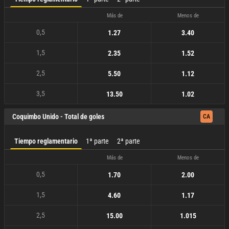
Más de
Menos de
0,5
1.27
3.40
1,5
2.35
1.52
2,5
5.50
1.12
3,5
13.50
1.02
Coquimbo Unido - Total de goles
CA
Tiempo reglamentario
1ª parte
2ª parte
Más de
Menos de
0,5
1.70
2.00
1,5
4.60
1.17
2,5
15.00
1.015