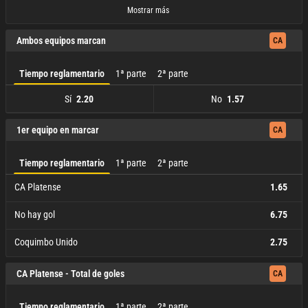
Mostrar más
Ambos equipos marcan
CA
Tiempo reglamentario
1ª parte
2ª parte
Sí
No
2.20
1.57
Sí
2.20
No
1.57
1er equipo en marcar
CA
Tiempo reglamentario
1ª parte
2ª parte
CA Platense
1.65
No hay gol
6.75
Coquimbo Unido
2.75
CA Platense
No hay gol
Coquimbo Unido
1.65
6.75
2.75
CA Platense - Total de goles
CA
Tiempo reglamentario
1ª parte
2ª parte