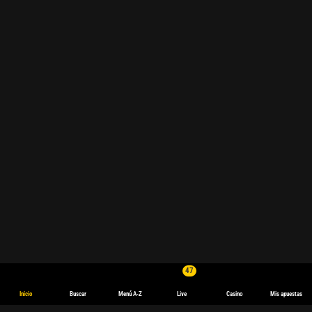
47
Inicio
Buscar
Menú A-Z
Live
Casino
Mis apuestas