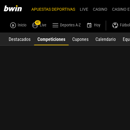
APUESTAS DEPORTIVAS
LIVE
CASINO
CASINO E
47
Inicio
Live
Deportes A-Z
Hoy
Fútbol
Destacados
Competiciones
Cupones
Calendario
Equ
Competiciones
Apuestas de Fú
destacadas
U
E
Todos Europa
F
E
A
u
C
r
L
Partidos
A largo pl
13
h
o
a
a
p
L
E
Ordenado
Comp
Tiem
m
a
i
s
por
eticio
po
p
g
p
nes
i
a
a
EUROPA | UEFA CHAMPIONS LE
1
X
2
Todos
o
ñ
los
n
a
países
s
Kairat Almaty
México
2.55
3.
L