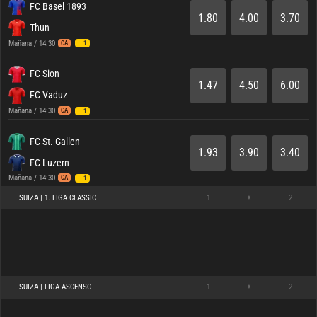
FC Basel 1893
1.80
4.00
3.70
Thun
Mañana / 14:30
CA
1
FC Sion
1.47
4.50
6.00
FC Vaduz
Mañana / 14:30
CA
1
FC St. Gallen
1.93
3.90
3.40
FC Luzern
Mañana / 14:30
CA
1
SUIZA | 1. LIGA CLASSIC
1
X
2
SUIZA | LIGA ASCENSO
1
X
2