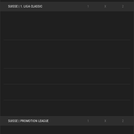
SUISSE | 1. LIGA CLASSIC
1
X
2
SUISSE | PROMOTION LEAGUE
1
X
2