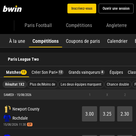
Inscrivez-vous
Ouvrir une session
Paris Football
Compétitions
Angleterre
À la une
Compétitions
Coupons de paris
Calendrier
Paris League Two
Matches
Créer Son Pari+
Grands vainqueurs
Équipes
Clas
12
12
4
Résultat 1X2
Plus de/Moins de
Les deux équipes marquent
Chance double
SAMEDI - 15/08/2026
1
X
2
Newport County
3.00
3.25
2.30
Rochdale
15/08/2026 11:30
CP