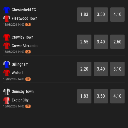
Chesterfield FC
1.83
3.50
4.10
Fleetwood Town
15/08/2026 14:00
CP
Crawley Town
2.55
3.40
2.60
Crewe Alexandra
15/08/2026 14:00
CP
Gillingham
2.20
3.40
3.10
Walsall
15/08/2026 14:00
CP
Grimsby Town
1.83
3.50
4.10
Exeter City
15/08/2026 14:00
CP