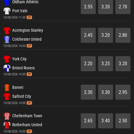
Oldham Athletic
2.55
3.20
2.70
Port Vale
15/08/2026 11:30
CP
Accrington Stanley
2.45
3.20
2.80
Colchester United
15/08/2026 14:00
CP
York City
2.20
3.25
3.20
Bristol Rovers
15/08/2026 14:00
CP
Barnet
2.30
3.30
2.95
Salford City
15/08/2026 14:00
CP
Cheltenham Town
2.65
3.40
2.50
Rotherham United
15/08/2026 14:00
CP