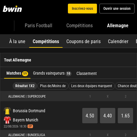
Inscrivez-vous
Ouvrir une session
Paris Football
Compétitions
Allemagne
À la une
Compétitions
Coupons de paris
Calendrier
Tout Allemagne
Matches
Grands vainqueurs
Classement
59
10
Résultat 1X2
Plus de/Moins de
Les deux équipes marquent
Chance doub
ALLEMAGNE | SUPERCOUPE
1
X
2
Borussia Dortmund
4.50
4.40
1.65
Bayern Munich
22/08/2026 18:30
CP
ALLEMAGNE | BUNDESLIGA
1
X
2