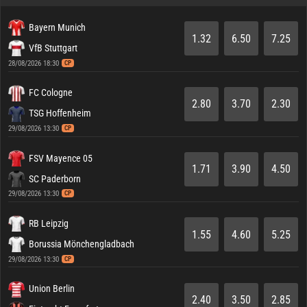
Bayern Munich
1.32
6.50
7.25
VfB Stuttgart
28/08/2026 18:30
CP
FC Cologne
2.80
3.70
2.30
TSG Hoffenheim
29/08/2026 13:30
CP
FSV Mayence 05
1.71
3.90
4.50
SC Paderborn
29/08/2026 13:30
CP
RB Leipzig
1.55
4.60
5.25
Borussia Mönchengladbach
29/08/2026 13:30
CP
Union Berlin
2.40
3.50
2.85