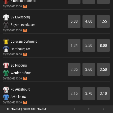
Eintracht Francfort
29/08/2026 13:30
CP
SV Elversberg
5.00
4.60
1.55
Bayer Leverkusen
29/08/2026 13:30
CP
Borussia Dortmund
1.34
5.50
8.00
Hambourg SV
29/08/2026 16:30
CP
SC Fribourg
2.05
3.60
3.50
Werder Brême
30/08/2026 13:30
CP
FC Augsbourg
2.15
3.70
3.10
Schalke 04
30/08/2026 15:30
CP
ALLEMAGNE | COUPE D'ALLEMAGNE
1
X
2