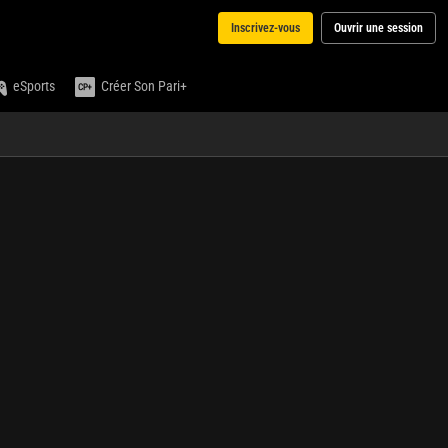
Inscrivez-vous
Ouvrir une session
eSports
Créer Son Pari+
Media
Choisissez une compétition
Choisissez
dans la liste
des
compétitions
en live pour
afficher le
media.