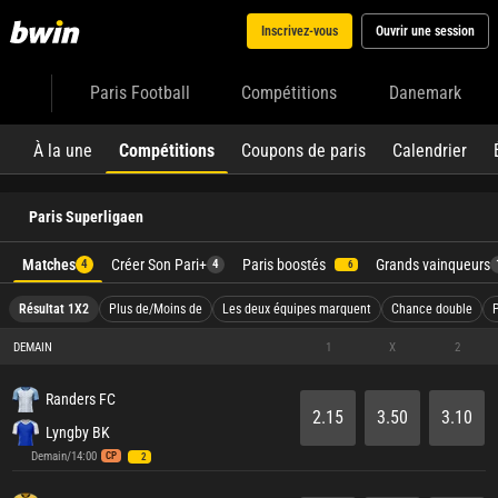
Inscrivez-vous
Ouvrir une session
Paris Football
Compétitions
Danemark
À la une
Compétitions
Coupons de paris
Calendrier
Paris Superligaen
Matches
Créer Son Pari+
Paris boostés
Grands vainqueurs
4
4
6
Résultat 1X2
Plus de/Moins de
Les deux équipes marquent
Chance double
DEMAIN
1
X
2
Randers FC
2.15
3.50
3.10
Lyngby BK
Demain/14:00
CP
2