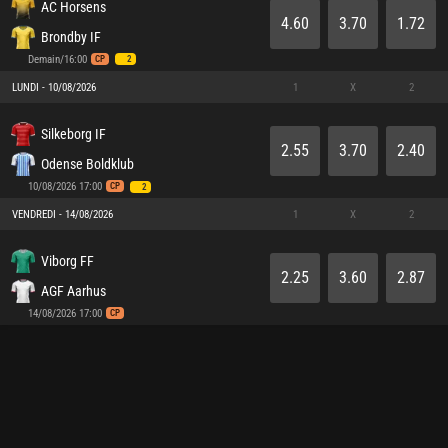
AC Horsens
4.60
3.70
1.72
Brondby IF
Demain/16:00
CP
2
LUNDI - 10/08/2026
1
X
2
Silkeborg IF
2.55
3.70
2.40
Odense Boldklub
10/08/2026 17:00
CP
2
VENDREDI - 14/08/2026
1
X
2
Viborg FF
2.25
3.60
2.87
AGF Aarhus
14/08/2026 17:00
CP