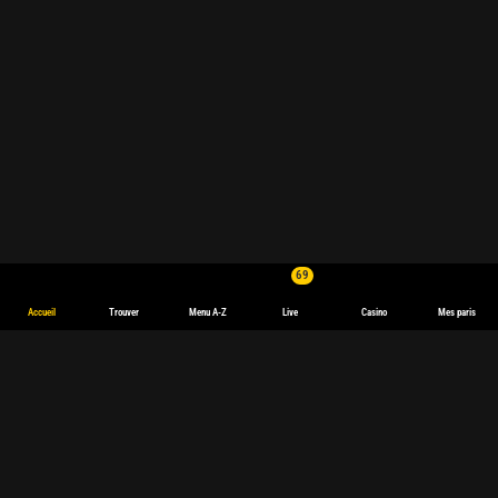
69
Accueil
Trouver
Menu A-Z
Live
Casino
Mes paris