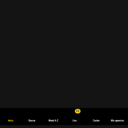
55
Inicio
Buscar
Menú A-Z
Live
Casino
Mis apuestas