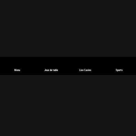
Menu
Jeux de table
Live Casino
Sports
English
Deutsch
Español
español
(Latinoamérica)
Français
polski
Magyar
български
Sports