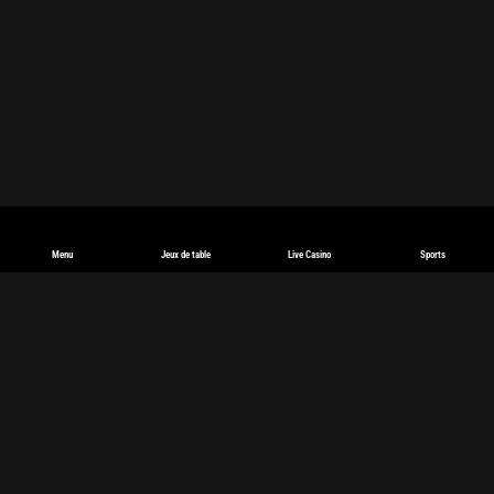
Menu
Jeux de table
Live Casino
Sports
English
Deutsch
Español
español
(Latinoamérica)
Français
polski
Magyar
български
Sports