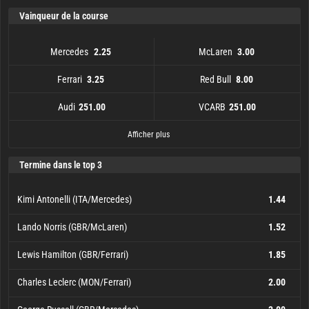
Vainqueur de la course
Mercedes
McLaren
2.25
3.00
Ferrari
Red Bull
3.25
8.00
Audi
VCARB
251.00
251.00
Aston Martin
Cadillac
Mercedes
Haas
Audi
Ferrari
251.00
501.00
1251.00
3.25
2.25
251.00
Williams
VCARB
McLaren
Alpine
Red Bull
401.00
251.00
751.00
8.00
3.00
Afficher plus
Termine dans le top 3
Kimi Antonelli (ITA/Mercedes)
1.44
Lando Norris (GBR/McLaren)
1.52
Lewis Hamilton (GBR/Ferrari)
1.85
Charles Leclerc (MON/Ferrari)
2.00