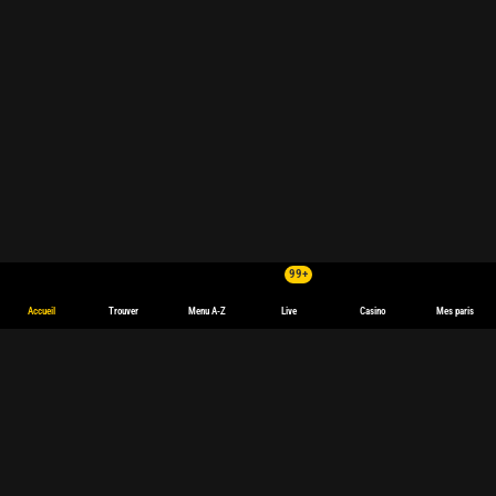
99+
Accueil
Trouver
Menu A-Z
Live
Casino
Mes paris