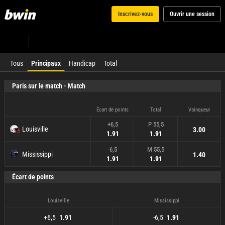
Inscrivez-vous
Ouvrir une session
Tous
Principaux
Handicap
Total
Paris sur le match - Match
Écart de points
Total
Vainqueur
+6,5
P 55,5
Louisville
3.00
1.91
1.91
-6,5
M 55,5
Mississippi
1.40
1.91
1.91
Écart de points
Louisville
Mississippi
+6,5
-6,5
1.91
1.91