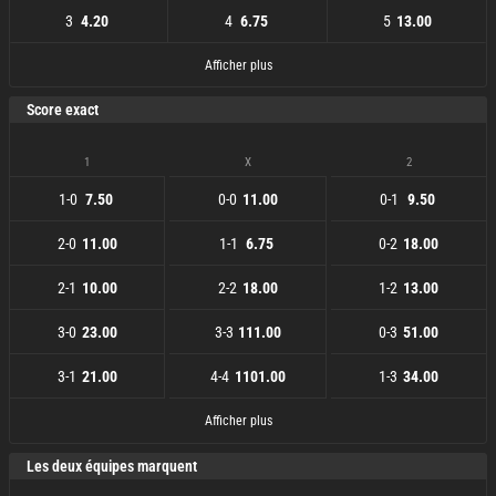
3
4
5
4.20
6.75
13.00
0
6
3
11.00
31.00
4.20
7
1
4
91.00
4.40
6.75
8
5
2
276.00
13.00
3.50
Afficher plus
Score exact
1
X
2
1-0
0-0
0-1
7.50
11.00
9.50
2-0
1-1
0-2
11.00
6.75
18.00
2-1
2-2
1-2
10.00
18.00
13.00
3-0
3-3
0-3
23.00
111.00
51.00
3-1
4-4
1-3
21.00
1101.00
34.00
Afficher plus
Les deux équipes marquent