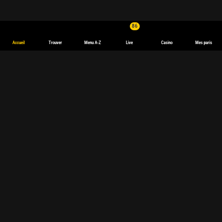
86
Accueil
Trouver
Menu A-Z
Live
Casino
Mes paris
English
Deutsch
Español
español
(Latinoamérica)
Français
polski
Magyar
български
Sports
Paris en ligne
Paris en direct
Football
Tennis
Basket-ball