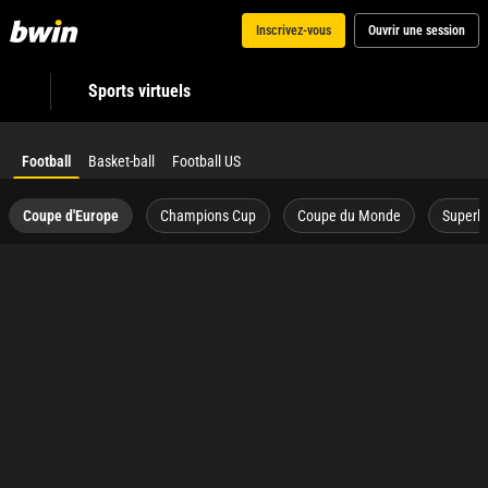
Inscrivez-vous
Ouvrir une session
Sports virtuels
Football
Basket-ball
Football US
Coupe d'Europe
Champions Cup
Coupe du Monde
Superli