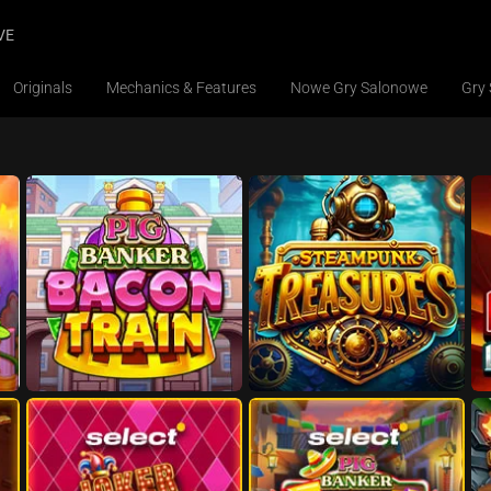
VE
Originals
Mechanics & Features
Nowe Gry Salonowe
Gry 