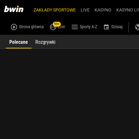
ZAKŁADY SPORTOWE
LIVE
KASYNO
KASYNO LI
99+
Strona główna
Live
Sporty A-Z
Dzisiaj
Polecane
Rozgrywki
Szachy
Wynik 1X2
1
X
2
Mistrzostwa
Obstaw teraz
Świata
FIDE
15.12.2026 09:00
2026