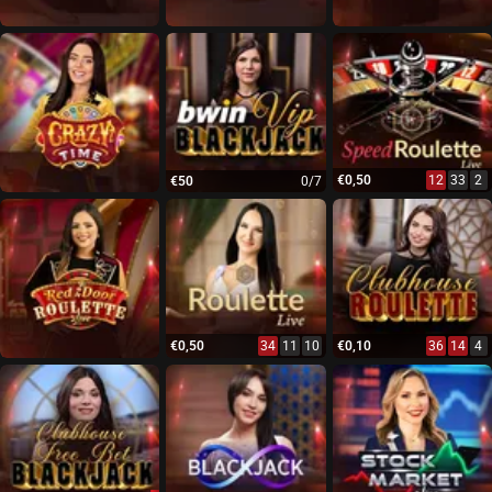
€0,50
12
33
2
€50
0/7
€0,50
34
11
10
€0,10
36
14
4