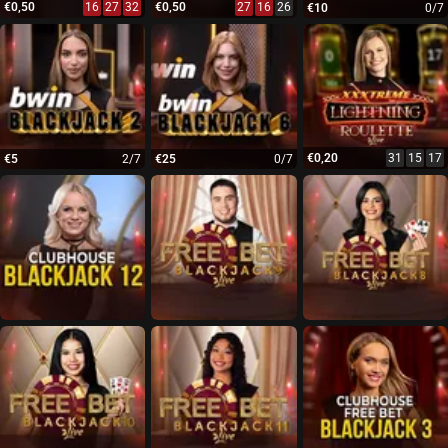
€0,50
16
27
32
€0,50
27
16
26
€10
0/7
€0,20
31
15
17
€5
2/7
€25
0/7