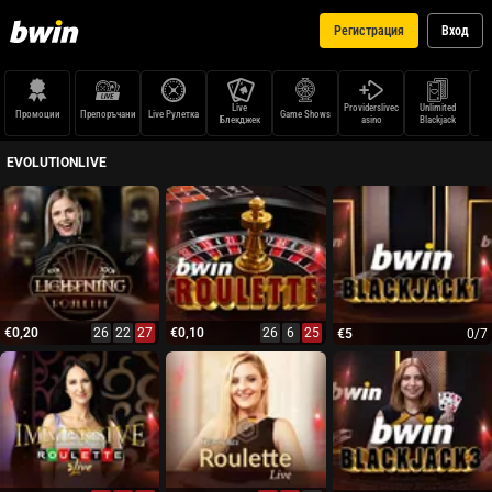
Регистрация
Вход
Live
Providerslivec
Unlimited
Промоции
Препоръчани
Live Рулетка
Game Shows
Др
Блекджек
Asino
Blackjack
EVOLUTIONLIVE
€0,20
26
22
27
€0,10
26
6
25
€5
0/7