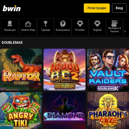
Регистрация
Вход
Mechanics &
Промоции
Казино Игри
Турнири
Ексклузивни
Providers
Originals
Features
Арк
DOUBLEMAX