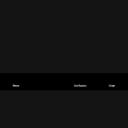
Меню
Live Казино
Спорт
English
Deutsch
Español
español
(Latinoamérica)
Français
polski
Magyar
български