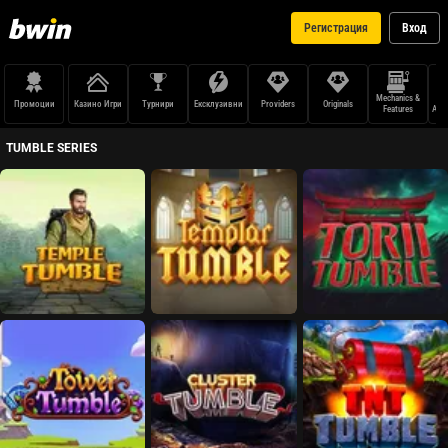
Регистрация
Вход
Mechanics &
Промоции
Казино Игри
Турнири
Ексклузивни
Providers
Originals
Features
Арк
TUMBLE SERIES