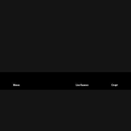
Меню
Live Казино
Спорт
English
Deutsch
Español
español
(Latinoamérica)
Français
polski
Magyar
български