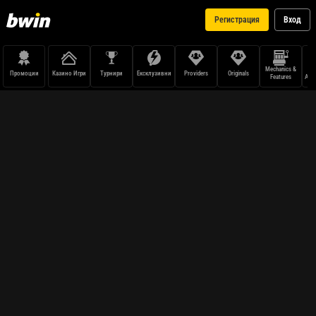
Регистрация
Вход
Mechanics &
Промоции
Казино Игри
Турнири
Ексклузивни
Providers
Originals
Features
Арк