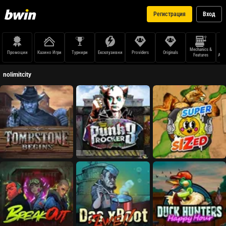
Регистрация
Вход
Mechanics &
Промоции
Казино Игри
Турнири
Ексклузивни
Providers
Originals
Features
Арк
nolimitcity