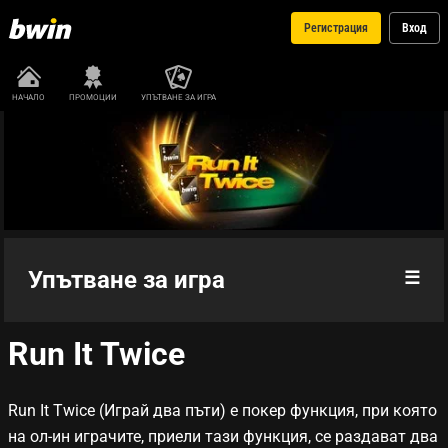
Регистрация
Вход
НАЧАЛО
ПРОМОЦИИ
УПЪТВАНЕ ЗА ИГРА
Упътване за игра
Run It Twice
Правила на играта
Сила на ръцете
Run It Twice
(Играй два пъти) е покер функция, при която
на ол-ин играчите, приели тази функция, се раздават два