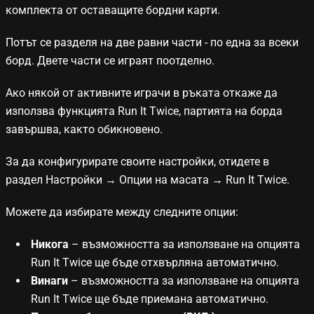
Основни правила при залагане
комплекта от оставащите бордни карти.
Рейк и турнирни такси
Потът се разделя на две равни части - по една за всеки
борд. Двете части се играят поотделно.
Fast Forward
Ако някой от активните играчи в ръката откаже да
използва функцията Run It Twice, партията на борда
Progressive Knockout
завършва, както обикновено.
За да конфигурирате своите настройки, отидете в
раздел
Настройки
→
Опции на масата
→
Run It Twice
.
All-in Cashout
Можете да избирате между следните опции:
Run It Twice
Никога
– възможността за използване на опцията
Run It Twice ще бъде отхвърляна автоматично.
Покер долари (P$)
Винаги
– възможността за използване на опцията
Run It Twice ще бъде приемана автоматично.