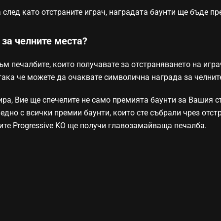
 след като отстраните играч, наградата баунти ще бъде п
 за челните места?
ъм печалбите, които получавате за отстраняването на игра
 така че можете да очаквате символична награда за челнит
ира, Вие ще спечелите не само премията баунти за Вашия с
едно с всички премии баунти, които сте събрали чрез отстр
ите Progressive KO ще получи главозамайваща печалба.