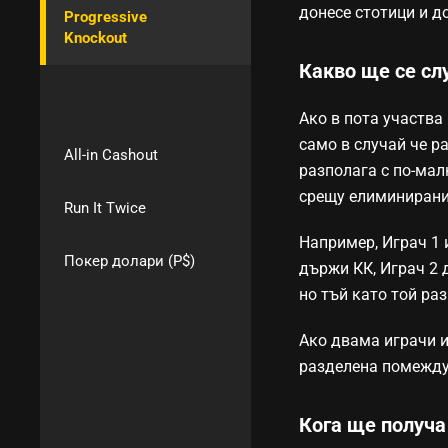
донесе стотици и д
Progressive
Knockout
Какво ще се слу
Ако в пота участва
само в случай че р
All-in Cashout
разполага с по-мал
срещу елиминирани
Run It Twice
Например, Играч 1 и
Покер долари (P$)
държи КК, Играч 2 
но тъй като той ра
Ако двама играчи и
разделена помежду
Кога ще получа