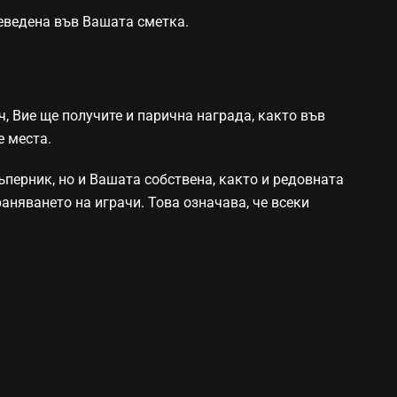
реведена във Вашата сметка.
ч, Вие ще получите и парична награда, както във
е места.
ъперник, но и Вашата собствена, както и редовната
аняването на играчи. Това означава, че всеки