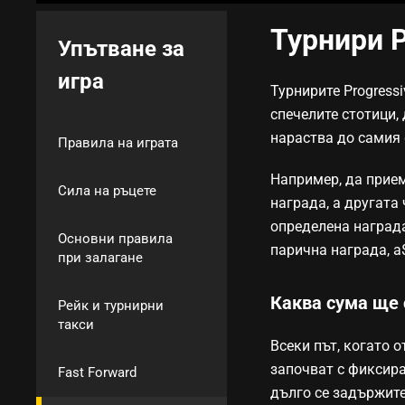
Турнири P
Упътване за
игра
Турнирите Progress
спечелите стотици,
нараства до самия 
Правила на играта
Например, да прием
Сила на ръцете
награда, а другата
определена награда
Основни правила
парична награда, а
при залагане
Каква сума ще 
Рейк и турнирни
такси
Всеки път, когато 
започват с фиксира
Fast Forward
дълго се задържите