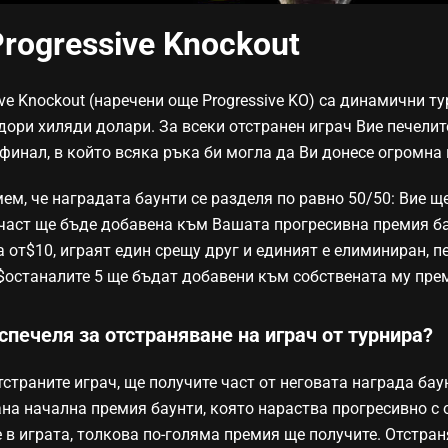
rogressive Knockout
ive Knockout (наречени още Progressive KO) са динамични т
 дори хиляди долари. За всеки отстранен играч Вие печели
финал, в който всяка ръка би могла да Ви донесе огромна 
ем, че наградата баунти се разделя по равно 50/50: Вие щ
 част ще бъде добавена към Вашата прогресивна премия бау
 от$10, играят един срещу друг и единият е елиминиран, 
$останалите 5 ще бъдат добавени към собствената му прем
спечеля за отстраняване на играч от турнира?
отстраните играч, ще получите част от неговата награда ба
на начална премия баунти, която нараства прогресивно с о
 в играта, толкова по-голяма премия ще получите. Отстран