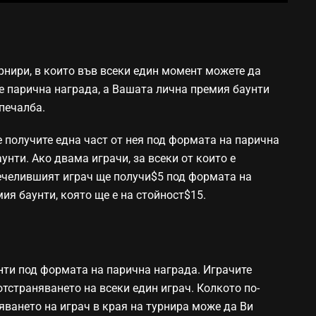
урнири, в които във всеки един момент можете да
те парична награда, а Вашата лична премия баунти
печалба.
е получите една част от нея под формата на парична
нти. Ако двама играчи, за всеки от които е
печелившият играч ще получи$5 под формата на
ия баунти, която ще е на стойност$15.
унти под формата на парична награда. Играчите
тстраняването на всеки един играч. Колкото по-
яването на играч в края на турнира може да Ви