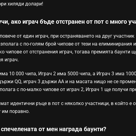
ори хиляди долари!
чи, ако играч бъде отстранен от пот с много у
 повече от един играч, при остраняването на друг участник
азполага с по-голям брой чипове от тези на елиминирания 
ко чипове от отстранения играч, тогава премията баунти щ
я играч.
ма 10 000 чипа, Играч 2 има 5000 чипа, а Играч 3 има 1000
държи QQ, играч 3 държи АА и на масата нищо не се промен
зполага с по-малко чипове от играч 2, Играч 1 ще получи п
мат идентични ръце в пот с няколко участници, в който е 
 им поравно.
 спечелената от мен награда баунти?