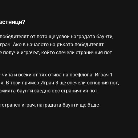
частници?
 победителят от пота ще усвои наградата баунти,
играч. Ако в началото на ръката победителят
е получи играчът, който спечели страничния пот
 чипа и всеки от тях отива на префлопа. Играч 1
я. В този пример Играч 3 ще спечели основния пот,
ремията баунти заедно със страничния пот.
отстранен играч, наградата баунти ще бъде