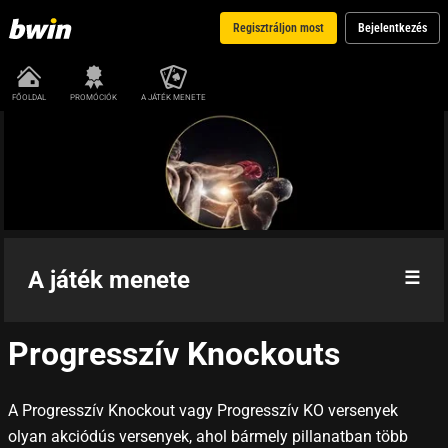
Regisztráljon most
Bejelentkezés
FŐOLDAL
PROMÓCIÓK
A JÁTÉK MENETE
A játék menete
Progresszív Knockouts
Játékszabályok
Hand rangsor
A Progresszív Knockout vagy Progresszív KO versenyek
olyan akciódús versenyek, ahol bármely pillanatban több