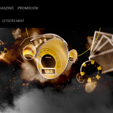
KASZINÓ
PROMÓCIÓK
LETÖLTÉS MOST