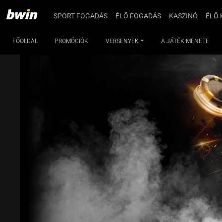
SPORT FOGADÁS
ÉLŐ FOGADÁS
KASZINÓ
ÉLŐ 
FŐOLDAL
PROMÓCIÓK
VERSENYEK
A JÁTÉK MENETE