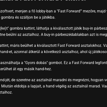
oftvert, menjen a fő lobby-ban a "Fast Forward'" mezőre, majd vá
" gombra és szálljon be a játékba.
(ke)t" gombra kattint, láthatja a kiválasztott játék buy-in párb
tne beülni az asztalhoz. A buy-in párbeszédablakban azt is meg
ttint, máris beülhet a kiválasztott Fast Forward asztalokhoz. 
 hand-et, azonnal átkerül a következő asztalhoz, ahol új játékos
 használhatja a "Gyors dobás" gombot. Ez a Fast Forward legfont
erülhet át egy másik hand-hez.
and-jét, de szeretne az asztalnál maradni és megnézni, hogyan 
 Miután eldobja a lapjait, a hand végéig az asztalnál marad. Va
ztalhoz.