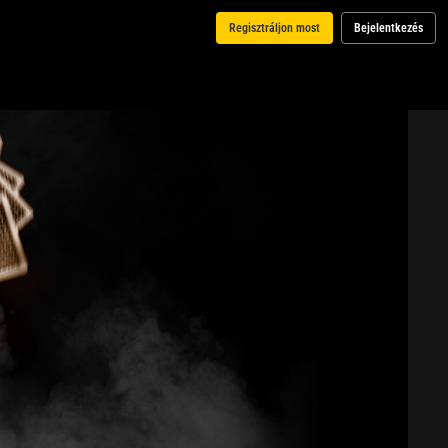
Regisztráljon most
Bejelentkezés