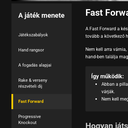
Fast Forw
A játék menete
A Fast Forward a kés
Játékszabályok
tovább a következő h
Nem kell arra várnia,
Hand rangsor
hand-ben találja magá
A fogadás alapjai
Így működik:
Rake & verseny
Abban a pilla
részvételi díj
várják.
Nem kell megv
Fast Forward
Progressive
Knockout
Hogyan játs