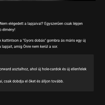
 Nem elégedett a lapjaival? Egyszerűen csak lépjen
b élmény!
ak kattintson a "Gyors dobás" gombra ás máris egy új
 lapjait, amíg Önre nem kerül a sor.
orward asztalhoz, ahol új hole-cardok és új ellenfelek
, csak dobdja el őket és álljon tovább.