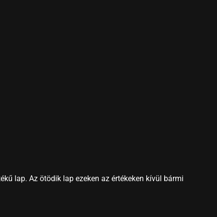
ékű lap. Az ötödik lap ezeken az értékeken kívül bármi