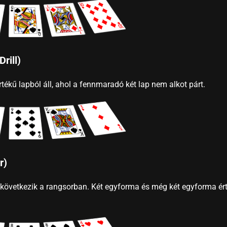
rill)
ékű lapból áll, ahol a fennmaradó két lap nem alkot párt.
r)
n következik a rangsorban. Két egyforma és még két egyforma ért