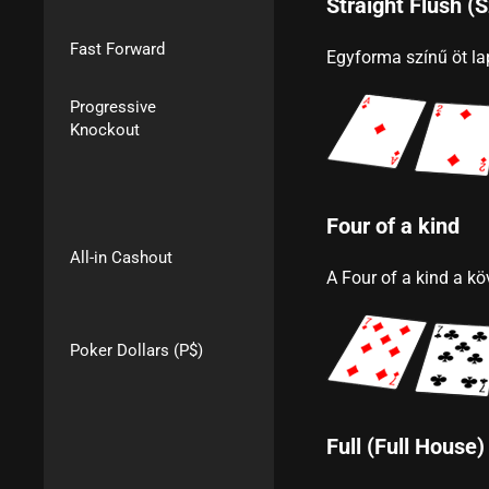
Straight Flush (S
Fast Forward
Egyforma színű öt lap
Progressive
Knockout
Four of a kind
All-in Cashout
A Four of a kind a k
Poker Dollars (P$)
Full (Full House)