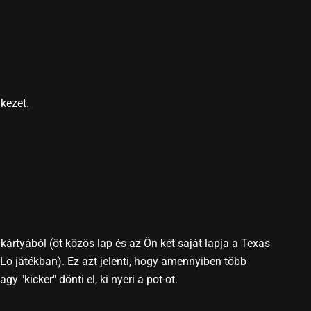
kezet.
 kártyából (öt közös lap és az Ön két saját lapja a Texas
o játékban). Ez azt jelenti, hogy amennyiben több
y "kicker" dönti el, ki nyeri a pot-ot.