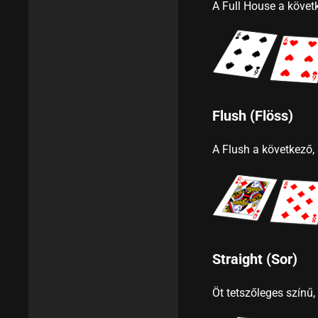
A Full House a követ
Flush (Flöss)
A Flush a következő,
Straight (Sor)
Öt tetszőleges színű,