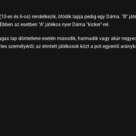
 (10-es és 6-os) rendelkezik, ötödik lapja pedig egy Dáma. "B" ját
 Ebben az esetben "A" játékos nyer Dáma "kicker"-rel.
agas lap döntetlene esetén második, harmadik vagy akár negyedik
s személyéről, az érintett játékosok közt a pot egyenlő arányba