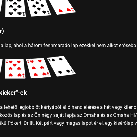
r)
ma lap, ahol a három fennmaradó lap ezekkel nem alkot erősebb 
kicker"-ek
a lehető legjobb öt kártyából álló hand elérése a hét vagy kilenc
 közös lap és az Ön négy saját lapja az Omaha és az Omaha Hi/L
kű Pókert, Drillt, Két párt vagy magas lapot ér el, egy kísérőlap vag