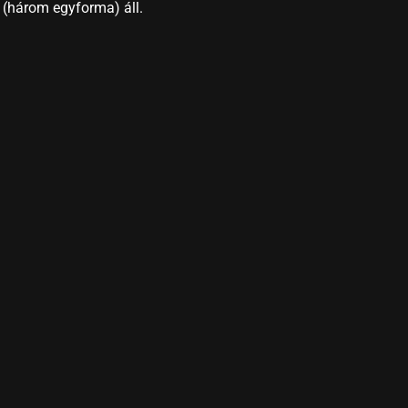
l (három egyforma) áll.