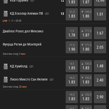
12.00
КЕБ Пуранке
12
U21
1.83
1.87
-21,5
▼ 149,5
КД Есколар Алеман ПВ
13
1.01
U21
1.83
1.80
1. Ч < 05:00
LIVE
-1,5
▲ 171,5
Диаблос Рохос дел Мексико
1.67
1.78
1.87
Фуерца Регия де Монтерей
+1,5
▼ 171,5
2.05
1.90
1.80
Започва след
5 мин
-4,5
▲ 130,5
1.48
КД Хумболд
U21
1.85
1.83
+4,5
▼ 130,5
Лисео Миксто Сан Фелипе
2.40
U21
1.83
1.83
Започва след
20 мин
+6,5
▲ 126,5
2.90
1.83
1.83
-6,5
▼ 126,5