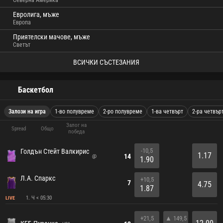
Северна Америка
Евролига, мъже
Европа
Приятелски мачове, мъже
Светът
ВСИЧКИ СЪСТЕЗАНИЯ
Баскетбол
Залози на игра
1-во полувреме
2-ро полувреме
1-ва четвърт
2-ра четвър
Залог на
Spread
Общо
победа
-10,5
Голдън Стейт Валкирис
1.17
14
@
1.90
Л.А. Спаркс
+10,5
7
4.75
1.87
1. Ч < 05:30
LIVE
+21,5
▲ 149,5