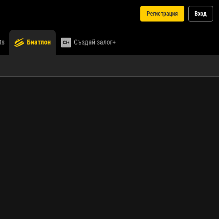
Регистрация
Вход
ts
Биатлон
Създай залог+
Медии
Изберете събитие...
Изберете
от
списъка
със
събития
на живо,
за да
видите
медията.