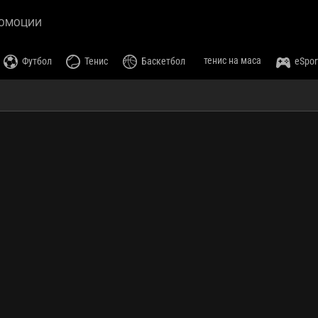
ОМОЦИИ
тенис на маса
Футбол
Тенис
Баскетбол
eSpor