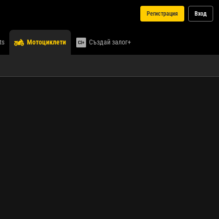
Регистрация
Вход
ts
Мотоциклети
Създай залог+
Медии
Изберете събитие...
Изберете
от
списъка
със
събития
на живо,
за да
видите
медията.