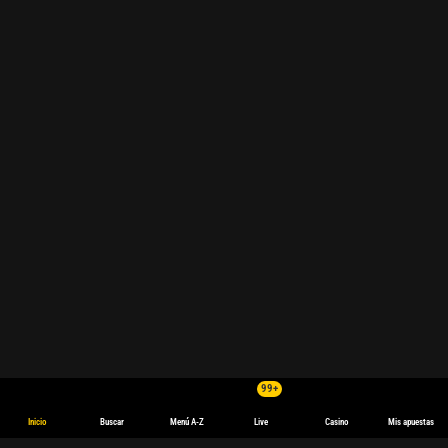
99+
Inicio
Buscar
Menú A-Z
Live
Casino
Mis apuestas