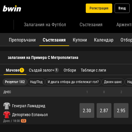
Регистрация
Вход
Залагания на Футбол
Състезания
Аржент
Препоръчани
Състезания
Купони
Календар
Отбо
залагания на Примера C Метрополитана
Мачове
Създай залог+
Отбори
Таблици с лиги
1
1
Резултат 1X2
Над/Под
И двата отбора да отбележат гол?
Двоен шанс
На
ДНЕС
1
X
2
Генерал Ламадрид
2.30
2.87
2.95
Депортиво Еспаньол
Днес / 18:00
СЗ