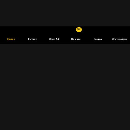
94
Начало
Търсене
Меню А-Я
На живо
Казино
Моите залози
Хандбал в bwin
Хандбалът е един от най-играните
спортове
в света.
Същевременно, провеждането на хандбалните мачове на
закрито в зали дава възможност този спорт да се практикува