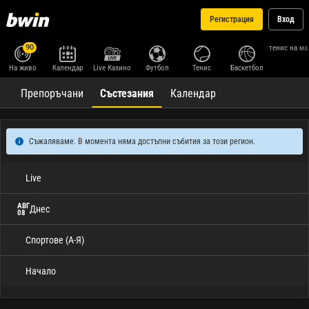
Регистрация
Вход
90
тен
На живо
Календар
Live Казино
Футбол
Тенис
Баскетбол
Препоръчани
Състезания
Календар
Съжаляваме. В момента няма достъпни събития за този регион.
Live
АВГ
Днес
08
Спортове (А-Я)
Начало