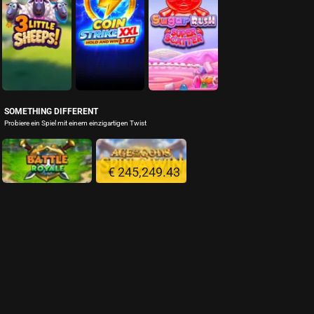
SOMETHING DIFFERENT
Probiere ein Spiel mit einem einzigartigen Twist
€ 245,249.43