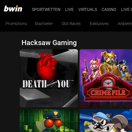
SPORTWETTEN
LIVE
VIRTUALS
CASINO
LIVE
Promotions
Startseite
Slot Races
Exklusives
Anbiete
Hacksaw Gaming