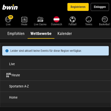
Registrieren
Einloggen
44
Live
Heute
Live Casino
Österreich
Fußball
Tennis
Basketball
Empfohlen
Wettbewerbe
Kalender
Leider sind aktuell keine Events für diese Region verfügbar.
Live
AUG.
Heute
06
Sportarten A-Z
Home