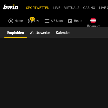
SPORTWETTEN
LIVE
VIRTUALS
CASINO
LIVE
63
Home
Live
A-Z Sport
Heute
Österreich
Empfohlen
Wettbewerbe
Kalender
Esports
Dota 2 Wetten
Dota 2
2-Weg - Wer gewinnt?
Ergebnis 1X2
1
2
No Hoodwink
2.40
1.51
Zero Tenacity
Beginnt in
4 Min.
Ilbirs eSports
1.50
2.45