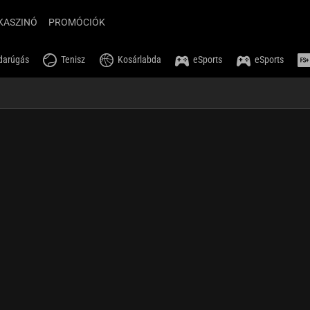
KASZINÓ
PROMÓCIÓK
darúgás
Tenisz
Kosárlabda
eSports
eSports