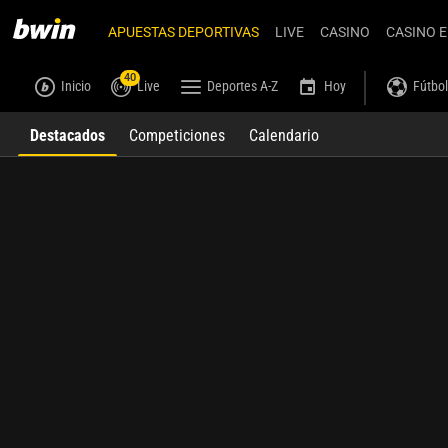
APUESTAS DEPORTIVAS
LIVE
CASINO
CASINO E
40
Inicio
Live
Deportes A-Z
Hoy
Fútbol
Destacados
Competiciones
Calendario
eSports
Apuestas de Dota 2
Dota 2
2 Way, ¿quién ganará?
Resultado 1X2
1
2
Nivel UP
1.58
2.25
RE.Arise
Comienza en
30 min
RE.Arise
2.10
1.66