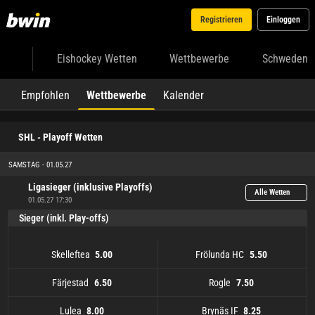
Registrieren
Einloggen
Eishockey Wetten
Wettbewerbe
Schweden
Empfohlen
Wettbewerbe
Kalender
SHL - Playoff Wetten
SAMSTAG - 01.05.27
Ligasieger (inklusive Playoffs)
Alle Wetten
01.05.27 17:30
Sieger (inkl. Play-offs)
Skelleftea
Frölunda HC
5.00
5.50
Färjestad
Rogle
6.50
7.50
Lulea
Brynäs IF
8.00
8.25