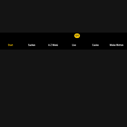
64
Start
Suchen
A-Z Menü
Live
Casino
Meine Wetten
English
Deutsch
Español
español
(Latinoamérica)
Français
polski
Magyar
български