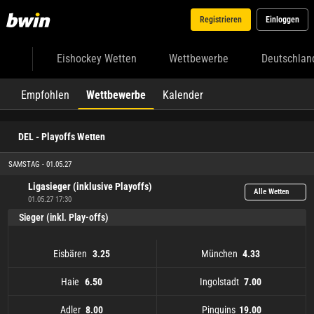
Registrieren
Einloggen
Eishockey Wetten
Wettbewerbe
Deutschlan
Empfohlen
Wettbewerbe
Kalender
DEL - Playoffs Wetten
SAMSTAG - 01.05.27
Ligasieger (inklusive Playoffs)
Alle Wetten
01.05.27 17:30
Sieger (inkl. Play-offs)
Eisbären
München
3.25
4.33
Haie
Ingolstadt
6.50
7.00
Adler
Pinguins
8.00
19.00