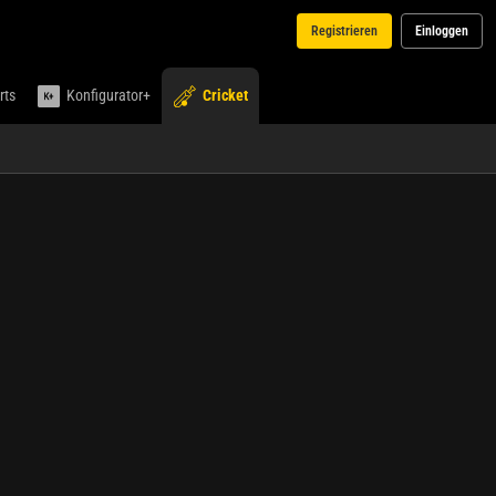
Registrieren
Einloggen
rts
Konfigurator+
Cricket
Medien
Wähle ein Event ...
Für
dieses
Event ist
aktuell
kein Live-
Stream
verfügbar