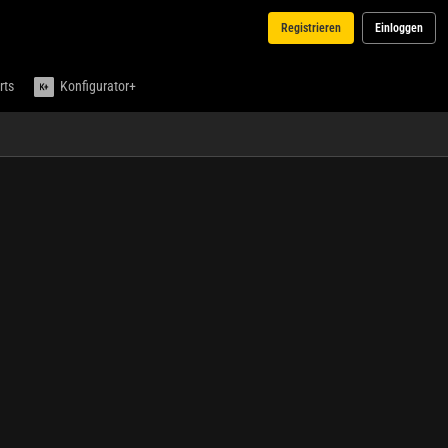
Registrieren
Einloggen
rts
Konfigurator+
Medien
Wähle ein Event ...
Wähle
von der
Liste der
Live-
Events, um
einen Live-
Stream
anzusehen.