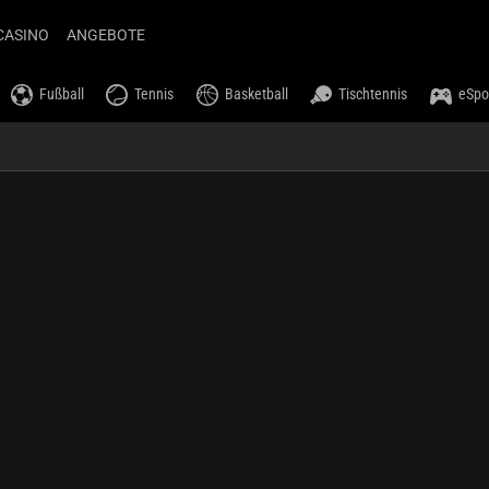
 CASINO
ANGEBOTE
Fußball
Tennis
Basketball
Tischtennis
eSpo