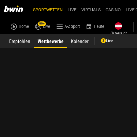
SPORTWETTEN
LIVE
VIRTUALS
CASINO
LIVE
99+
Home
Live
A-Z Sport
Heute
Österreich
Live
2
Empfohlen
Wettbewerbe
Kalender
Events
nach
Leider
Region
sind
Brasilien
aktuell
keine
Events für
A
diese
6
l
Region
l
verfügbar.
C
e
6
B
B
L
r
L
China
O
a
i
L
s
v
H
i
e
AUG.
A
20
08
e
l
l
u