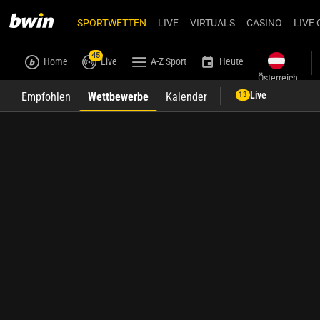
SPORTWETTEN
LIVE
VIRTUALS
CASINO
LIVE
45
Home
Live
A-Z Sport
Heute
Österreich
Live
13
Empfohlen
Wettbewerbe
Kalender
Top-
Tennis Wetten
Turniere
A
T
US Open Wetten
P
A
M
T
o
P
W
Alle
Männer
F
n
T
t
A
W
r
1
T
US OPEN, MÄNNER
e
0
A
a
0
Alle
US
l
0
Wettbewerbe
Open
(
T
2026
C
o
Grand-
Alle Wetten
-
A
r
Slam-