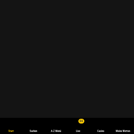
66
Start
Suchen
A-Z Menü
Live
Casino
Meine Wetten