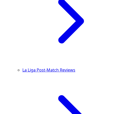
La Liga Post-Match Reviews