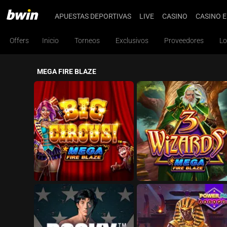
APUESTAS DEPORTIVAS
LIVE
CASINO
CASINO E
Offers
Inicio
Torneos
Exclusivos
Proveedores
Lo
MEGA FIRE BLAZE