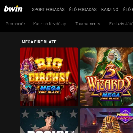
SPORT FOGADÁS
ÉLŐ FOGADÁS
KASZINÓ
ÉLŐ 
Promóciók
Kaszinó Kezdőlap
Tournaments
Exkluzív Ját
MEGA FIRE BLAZE