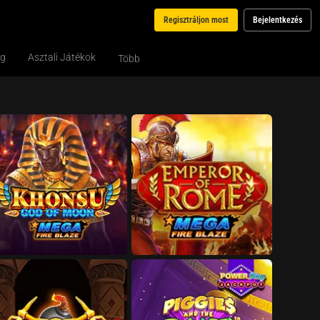
Regisztráljon most
Bejelentkezés
ág
Asztali Játékok
Több