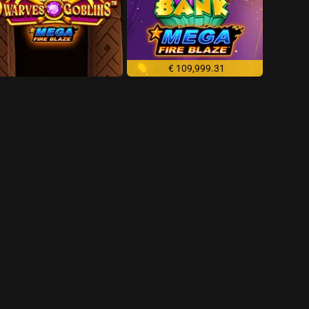
€ 109,999.31